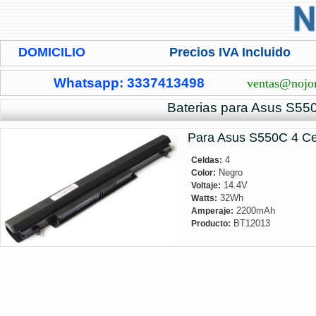
DOMICILIO
Precios IVA Incluido
Whatsapp: 3337413498
ventas@nojo
Baterias para Asus S55
Para Asus S550C
4 C
4
Celdas:
Negro
Color:
14.4V
Voltaje:
32Wh
Watts:
2200mAh
Amperaje:
BT12013
Producto: