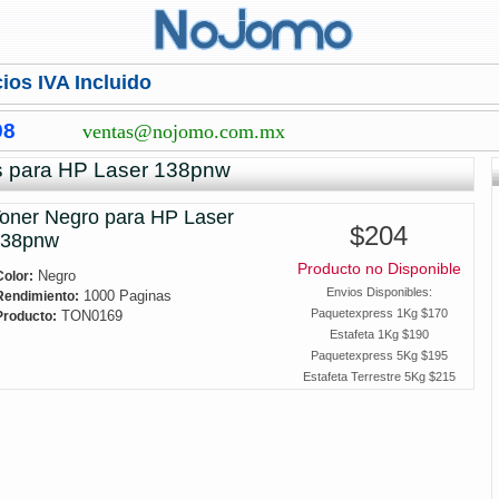
ios IVA Incluido
98
ventas@nojomo.com.mx
s para HP Laser 138pnw
oner Negro para HP Laser
$204
138pnw
Producto no Disponible
Negro
Color:
Envios Disponibles:
1000 Paginas
Rendimiento:
Paquetexpress 1Kg $170
TON0169
Producto:
Estafeta 1Kg $190
Paquetexpress 5Kg $195
Estafeta Terrestre 5Kg $215