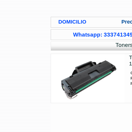
DOMICILIO
Prec
Whatsapp: 33374134
Toner
T