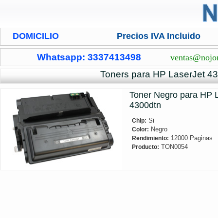
DOMICILIO
Precios IVA Incluido
Whatsapp: 3337413498
ventas@nojo
Toners para HP LaserJet 4
Toner Negro para HP 
4300dtn
Si
Chip:
Negro
Color:
12000 Paginas
Rendimiento:
TON0054
Producto: